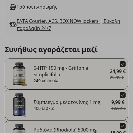
Τρόποι πληρωμής
ΕΛΤΑ Courier, ACS, BOX NOW lockers | Εύκολη
παραλαβή 24/7
Συνήθως αγοράζεται μαζί
5-HTP 150 mg - Griffonia
24,99 €
Simplicifolia
29,99 €
240 κάψουλες
Σύμπλεγμα μελατονίνης 1 mg
9,99 €
400 δισκία
12,99 €
Ροδιόλα (Rhodiola) 5000 mg -
18,99 €