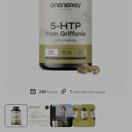
240
1
δόσεις
κάψουλα την ημέρα