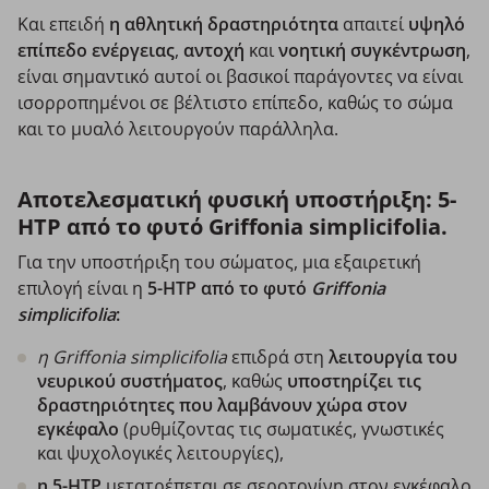
Και επειδή
η αθλητική δραστηριότητα
απαιτεί
υψηλό
επίπεδο ενέργειας
,
αντοχή
και
νοητική
συγκέντρωση
,
είναι σημαντικό αυτοί οι βασικοί παράγοντες να είναι
ισορροπημένοι σε βέλτιστο επίπεδο, καθώς το σώμα
και το μυαλό λειτουργούν παράλληλα.
Αποτελεσματική φυσική υποστήριξη: 5-
HTP από το φυτό Griffonia simplicifolia.
Για την υποστήριξη του σώματος, μια εξαιρετική
επιλογή είναι η
5-HTP από το φυτό
Griffonia
simplicifolia
:
η Griffonia simplicifolia
επιδρά στη
λειτουργία του
νευρικού συστήματος
, καθώς
υποστηρίζει τις
δραστηριότητες που λαμβάνουν χώρα στον
εγκέφαλο
(ρυθμίζοντας τις σωματικές, γνωστικές
και ψυχολογικές λειτουργίες),
η 5-HTP
μετατρέπεται σε σεροτονίνη στον εγκέφαλο