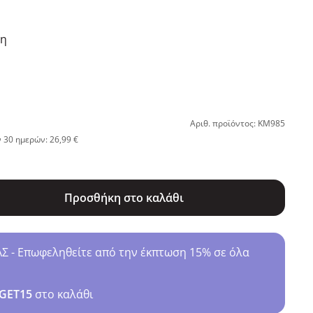
ση
Αριθ. προϊόντος: KM985
 30 ημερών: 26,99 €
Προσθήκη στο καλάθι
- Επωφεληθείτε από την έκπτωση 15% σε όλα
GET15
στο καλάθι