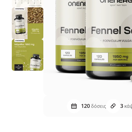
120
3
δόσεις
κάψ