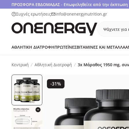
ΠΡΟΣΦΟΡΑ ΕΒΔΟΜΑΔΑΣ - Επωφεληθείτε από την έκπτωση 1
Συχνές ερωτήσεις
info@onenergynutrition.gr
Ψάχνετε για 
ΑΘΛΗΤΙΚΉ ΔΙΑΤΡΟΦΉ
ΠΡΩΤΕΪ́ΝΕΣ
ΒΙΤΑΜΊΝΕΣ ΚΑΙ ΜΈΤΑΛΛΑ
Α
Κεντρική
Αθλητική Διατροφή
3x Μάραθος 1950 mg, συ
-31%