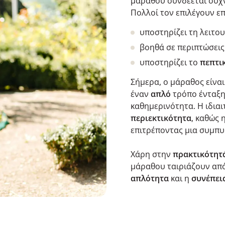
μάραθου συνδέεται συχν
Πολλοί τον επιλέγουν επ
υποστηρίζει τη λειτο
βοηθά σε περιπτώσει
υποστηρίζει το
πεπτι
Σήμερα, ο μάραθος είνα
έναν
απλό
τρόπο ένταξ
καθημερινότητα. Η ιδια
περιεκτικότητα
, καθώς 
επιτρέποντας μια συμπ
Χάρη στην
πρακτικότητ
μάραθου ταιριάζουν απ
απλότητα
και η
συνέπει