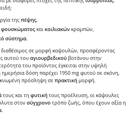
ά με διάφορες πτυχές της πεπτικής
ισορροπίας
.
ειδή:
υργία της
πέψης
,
ς
φουσκώματος
και
κοιλιακών
κραμπών,
κό σύστημα
.
ι διαθέσιμος σε μορφή καψουλών, προσφέροντας
ης αυτού του
αγιουρβεδικού
βοτάνου στην
ιτερότητα του προϊόντος έγκειται στην υψηλή
η ημερήσια δόση παρέχει 1950 mg φυτού σε σκόνη,
υκνωμένη πρόσληψη σε
πρακτική
μορφή.
ά
τους και τη
φυτική
τους προέλευση, οι κάψουλες
όλυτα στον
σύγχρονο
τρόπο ζωής, όπου έχουν αξία η
α
.