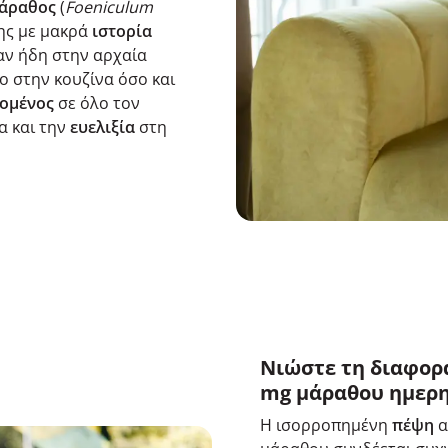
άραθος
(
Foeniculum
ης με μακρά
ιστορία
αν ήδη στην αρχαία
ο στην κουζίνα όσο και
δομένος
σε όλο τον
α και την
ευελιξία
στη
Νιώστε τη διαφορά
mg μάραθου ημερη
Η ισορροπημένη
πέψη
α