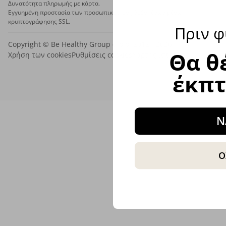
Δυνατότητα πληρωμής με κάρτα.
Εγγυημένη προστασία των προσωπικών σας δεδομένων μέσω
κρυπτογράφησης SSL.
Πριν φ
Copyright © Be Healthy Group d.o.o. 2012 - 2026
Θα θ
Χρήση των cookies
Ρυθμίσεις cookies
Χάρτης ιστότοπου
έκπ
Ν
Ο