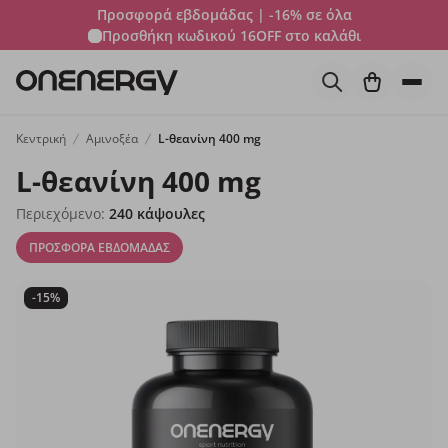
Προσφορά εβδομάδας | -16% σε όλα
Προσθήκη κωδικού
16OFF
στο καλάθι
Κεντρική
Αμινοξέα
L-θεανίνη 400 mg
L-θεανίνη 400 mg
Περιεχόμενο:
240 κάψουλες
ΠΡΟΣΦΟΡΑ ΕΒΔΟΜΑΔΑΣ
-15%