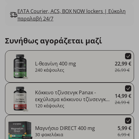
ΕΛΤΑ Courier, ACS, BOX NOW lockers | Εύκολη
παραλαβή 24/7
Συνήθως αγοράζεται μαζί
L-θεανίνη 400 mg
22,99 €
240 κάψουλες
26,99 €
Κόκκινο τζίνσενγκ Panax -
14,99 €
εκχύλισμα κόκκινου τζίνσενγκ
24,99 €
1200 mg
120 κάψουλες
Μαγνήσιο DIRECT 400 mg
5,99 €
30 φακελάκια
6,99 €