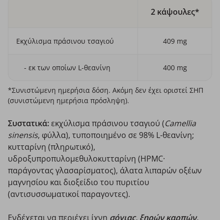
2 κάψουλες*
Εκχύλισμα πράσινου τσαγιού
409 mg
- εκ των οποίων L-θεανίνη
400 mg
*Συνιστώμενη ημερήσια δόση. Ακόμη δεν έχει οριστεί ΣΗΠ
(συνιστώμενη ημερήσια πρόσληψη).
Συστατικά:
εκχύλισμα πράσινου τσαγιού (
Camellia
sinensis
, φύλλα), τυποποιημένο σε 98% L-θεανίνη;
κυτταρίνη (πληρωτικό),
υδροξυπροπυλομεθυλοκυτταρίνη (HPMC·
παράγοντας γλασαρίσματος), άλατα λιπαρών οξέων
μαγνησίου και διοξείδιο του πυριτίου
(αντισυσσωματικοί παραγοντες).
Ενδέχεται να περιέχει ίχνη
σόγιας, ξηρών καρπών,