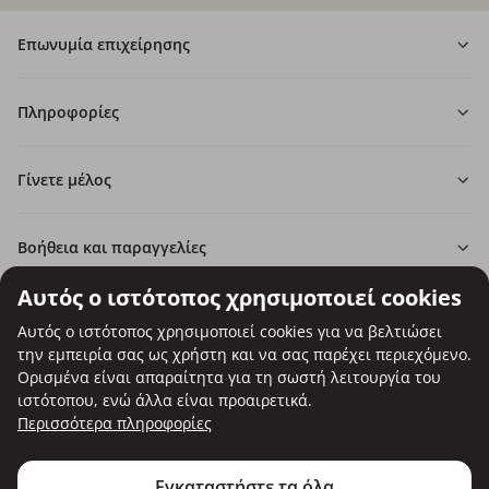
Επωνυμία επιχείρησης
Πληροφορίες
Γίνετε μέλος
Βοήθεια και παραγγελίες
Αυτός ο ιστότοπος χρησιμοποιεί cookies
Αυτός ο ιστότοπος χρησιμοποιεί cookies για να βελτιώσει
την εμπειρία σας ως χρήστη και να σας παρέχει περιεχόμενο.
Δυνατότητα πληρωμής με κάρτα.
Ορισμένα είναι απαραίτητα για τη σωστή λειτουργία του
Εγγυημένη προστασία των προσωπικών σας δεδομένων μέσω
ιστότοπου, ενώ άλλα είναι προαιρετικά.
κρυπτογράφησης SSL.
Περισσότερα πληροφορίες
Copyright © Be Healthy Group d.o.o. 2012 - 2026
Χρήση των cookies
Ρυθμίσεις cookies
Χάρτης ιστότοπου
Εγκαταστήστε τα όλα