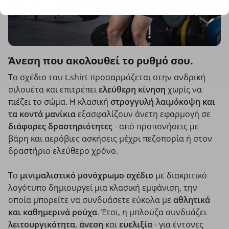
Άνεση που ακολουθεί το ρυθμό σου.
Το σχέδιο του t.shirt προσαρμόζεται στην ανδρική
σιλουέτα και επιτρέπει
ελεύθερη κίνηση
χωρίς να
πιέζει το σώμα. Η κλασική
στρογγυλή λαιμόκοψη και
τα κοντά μανίκια
εξασφαλίζουν άνετη εφαρμογή σε
διάφορες δραστηριότητες
- από προπονήσεις με
βάρη και αερόβιες ασκήσεις μέχρι πεζοπορία ή στον
δραστήριο ελεύθερο χρόνο.
Το
μινιμαλιστικό μονόχρωμο σχέδιο
με διακριτικό
λογότυπο δημιουργεί μια κλασική εμφάνιση, την
οποία μπορείτε να συνδυάσετε εύκολα με
αθλητικά
και καθημερινά ρούχα
. Έτσι, η μπλούζα συνδυάζει
λειτουργικότητα
,
άνεση
και
ευελιξία
- για έντονες