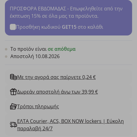
ΠΡΟΣΦΟΡΑ ΕΒΔΟΜΑΔΑΣ - Επωφεληθείτε από την
έκπτωση 15% σε όλα μας τα προϊόντα.
Προσθήκη κωδικού
GET15
στο καλάθι
Το προϊόν είναι
σε απόθεμα
Αποστολή 10.08.2026
Με την αγορά σας παίρνετε 0,24 €
Δωρεάν αποστολή άνω των 39,99 €
Τρόποι πληρωμής
ΕΛΤΑ Courier, ACS, BOX NOW lockers | Εύκολη
παραλαβή 24/7