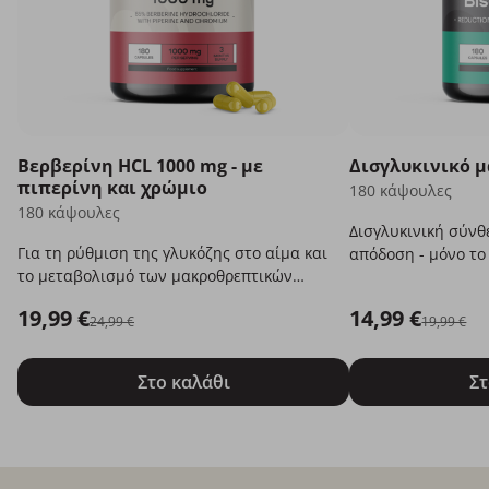
Βερβερίνη HCL 1000 mg - με
Δισγλυκινικό μ
πιπερίνη και χρώμιο
180 κάψουλες
180 κάψουλες
Δισγλυκινική σύνθ
Για τη ρύθμιση της γλυκόζης στο αίμα και
απόδοση - μόνο το
το μεταβολισμό των μακροθρεπτικών
συστατικών.
19,99 €
14,99 €
24,99 €
19,99 €
Στο καλάθι
Στ