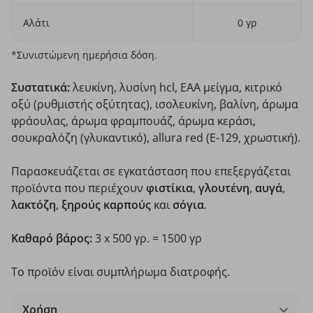
Αλάτι
0 γρ
*Συνιστώμενη ημερήσια δόση.
Συστατικά:
λευκίνη, λυσίνη hcl, ΕΑΑ μείγμα, κιτρικό
οξύ (ρυθμιστής οξύτητας), ισολευκίνη, βαλίνη, άρωμα
φράουλας, άρωμα φραμπουάζ, άρωμα κεράσι,
σουκραλόζη (γλυκαντικό), allura red (E-129, χρωστική).
Παρασκευάζεται σε εγκατάσταση που επεξεργάζεται
προϊόντα που περιέχουν
φιστίκια
,
γλουτένη
,
αυγά
,
λακτόζη
,
ξηρούς καρπούς
και
σόγια
.
Καθαρό βάρος:
3 x 500 γρ. = 1500 γρ
Το προϊόν είναι συμπλήρωμα διατροφής.
Χρήση