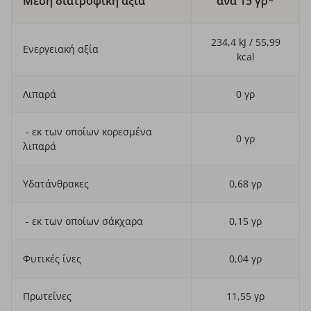
Μέση διατροφική αξία
ανά 15 γρ*
234,4 kJ / 55,99
Ενεργειακή αξία
kcal
Λιπαρά
0 γρ
- εκ των οποίων κορεσμένα
0 γρ
λιπαρά
Υδατάνθρακες
0,68 γρ
- εκ των οποίων σάκχαρα
0,15 γρ
Φυτικές ίνες
0,04 γρ
Πρωτεΐνες
11,55 γρ