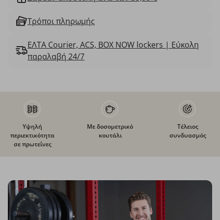
Τρόποι πληρωμής
ΕΛΤΑ Courier, ACS, BOX NOW lockers | Εύκολη
παραλαβή 24/7
Υψηλή
Με δοσομετρικό
Τέλειος
περιεκτικότητα
κουτάλι
συνδυασμός
σε πρωτεΐνες