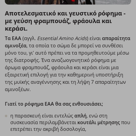
Αποτελεσματικό και γευστικό ρόφημα -
με γεύση φραμπουάζ, φράουλα και
κεράσι.
Τα EAA
(αγγλ.
Essential Amino Acids
) είναι
απαραίτητα
αμινοξέα
, τα οποία το σώμα δε μπορεί να συνθέσει
μόνο του, γι' αυτό πρέπει να τα προμηθευτούμε μέσω
της διατροφής. Ένα αναζωογονητικό ρόφημα με
άρωμα φραμπουάζ, φράουλα και κεράσι είναι μια
εξαιρετική επιλογή για την καθημερινή υποστήριξη
της μυϊκής αναγέννησης και τη λήψη 7 απαραίτητων
αμινοξέων.
Γιατί το ρόφημα
ΕΑΑ θα σας ενθουσιάσει;
η παρασκευή είναι εντελώς
απλή
, ενώ στη
συσκευασία περιλαμβάνεται
κουτάλι
μέτρησης
που
επιτρέπει την ακριβή δοσολογία,