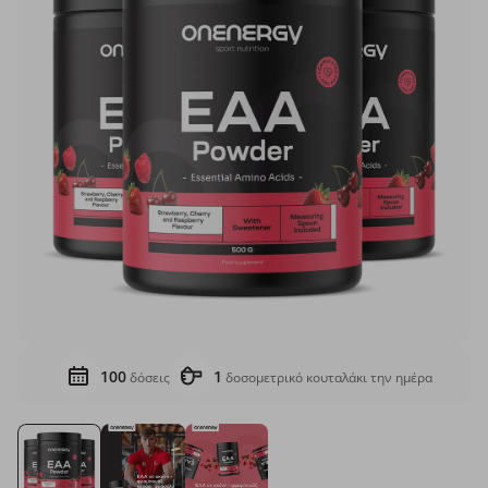
100
1
δόσεις
δοσομετρικό κουταλάκι την ημέρα