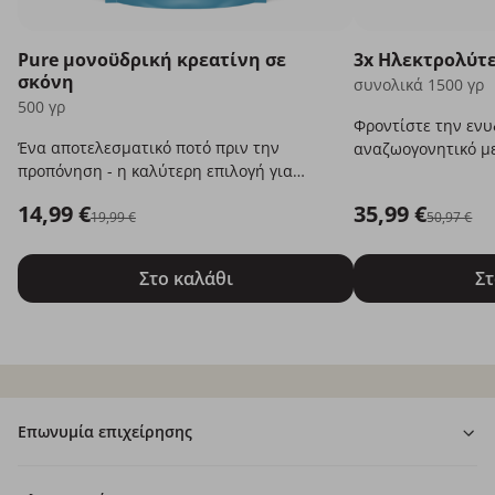
Pure μονοϋδρική κρεατίνη σε
3x Ηλεκτρολύτε
σκόνη
συνολικά 1500 γρ
500 γρ
Φροντίστε την εν
Ένα αποτελεσματικό ποτό πριν την
αναζωογονητικό μ
προπόνηση - η καλύτερη επιλογή για
όλους τους αθλητές!
14,99 €
35,99 €
19,99 €
50,97 €
Στο καλάθι
Στ
Επωνυμία επιχείρησης