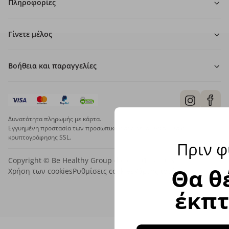
Πληροφορίες
Γίνετε μέλος
Βοήθεια και παραγγελίες
Δυνατότητα πληρωμής με κάρτα.
Εγγυημένη προστασία των προσωπικών σας δεδομένων μέσω
κρυπτογράφησης SSL.
Πριν φ
Copyright © Be Healthy Group d.o.o. 2012 - 2026
Θα θ
Χρήση των cookies
Ρυθμίσεις cookies
Χάρτης ιστότοπου
έκπ