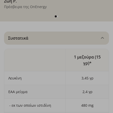
Ζωή P.
Πρέσβειρα της OnEnergy
Συστατικά
1 μεζούρα (15
γρ)*
Λευκίνη
3,45 γρ
ΕΑΑ μείγμα
2,4 γρ
- εκ των οποίων ιστιδίνη
480 mg