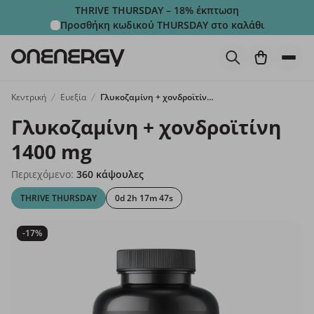
THRIVE THURSDAY – 18% έκπτωση
Προσθήκη κωδικού
THURSDAY
στο καλάθι
Κεντρική
Ευεξία
Γλυκοζαμίνη + χονδροϊτίνη 1400 mg
Γλυκοζαμίνη + χονδροϊτίνη
1400 mg
Περιεχόμενο:
360 κάψουλες
THRIVE THURSDAY
0d 2h 17m 46s
-17%