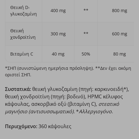
Θειική D-
400 mg
**
800 mg
γλυκοζαμίνη
Θειική
300 mg
**
600 mg
χονδροϊτίνη
Βιταμίνη C
40 mg
50%
80 mg
*ΣΗΠ (συνιστώμενη ημερήσια πρόσληψη). **Δεν έχει ακόμη
οριστεί ΣΗΠ.
Συστατικά:
θειική γλυκοζαμίνη (πηγή: καρκινοειδή*),
θειική χονδροϊτίνη (πηγή: βοδινό), HPMC κέλυφος
κάψουλας, ασκορβικό οξύ (βιταμίνη C),
στεατικό
μαγνήσιο (αντισυσσωματικό)
. *
Αλλεργιογόνο
.
Περιεχόμενο:
360 κάψουλες