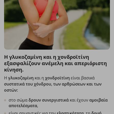
Η γλυκοζαμίνη και η χονδροϊτίνη
εξασφαλίζουν ανέμελη και απεριόριστη
κίνηση.
Η
γλυκοζαμίνη
και η
χονδροϊτίνη
είναι βασικά
συστατικά του χόνδρου, των αρθρώσεων και των
οστών:
στο σώμα
δρουν συνεργιστικά
και έχουν
αμοιβαία
αποτελέσματα
,
είναι σημαντικές για την
ελαστικότητα,
τη
δομή