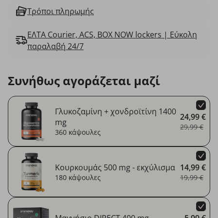
Τρόποι πληρωμής
ΕΛΤΑ Courier, ACS, BOX NOW lockers | Εύκολη
παραλαβή 24/7
Συνήθως αγοράζεται μαζί
Γλυκοζαμίνη + χονδροϊτίνη 1400
24,99 €
mg
29,99 €
360 κάψουλες
Κουρκουμάς 500 mg - εκχύλισμα
14,99 €
180 κάψουλες
19,99 €
Μαγνήσιο DIRECT 400 mg
5,99 €