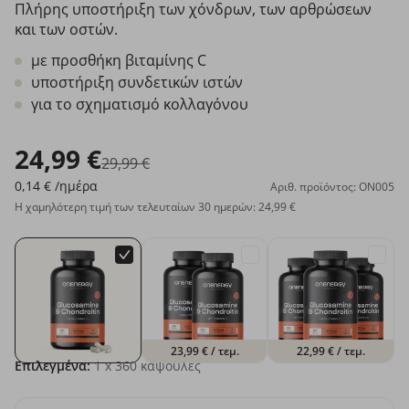
Πλήρης υποστήριξη των χόνδρων, των αρθρώσεων
και των οστών.
με προσθήκη βιταμίνης C
υποστήριξη συνδετικών ιστών
για το σχηματισμό κολλαγόνου
24,99 €
29,99 €
0,14 €
/ημέρα
Αριθ. προϊόντος: ON005
Η χαμηλότερη τιμή των τελευταίων 30 ημερών: 24,99 €
23,99 €
/ τεμ.
22,99 €
/ τεμ.
Επιλεγμένα:
1
x 360 κάψουλες