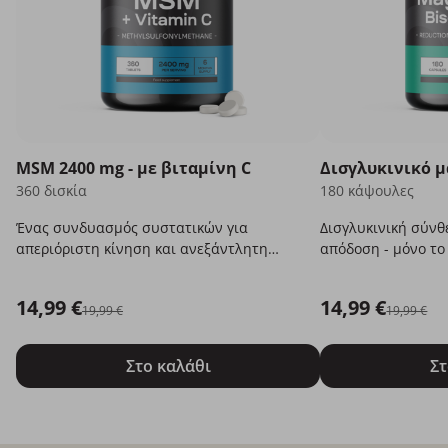
ΜSM 2400 mg - με βιταμίνη C
Δισγλυκινικό μ
360 δισκία
180 κάψουλες
Ένας συνδυασμός συστατικών για
Δισγλυκινική σύνθ
απεριόριστη κίνηση και ανεξάντλητη
απόδοση - μόνο το
ομορφιά.
14,99 €
14,99 €
19,99 €
19,99 €
Στο καλάθι
Στ