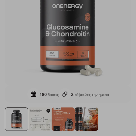
180
2
δόσεις
κάψουλες την ημέρα