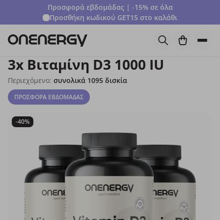
Προσφορά εβδομάδας | -15% σε όλα
Προσθήκη κωδικού
GET15
στο καλάθι
3x Βιταμίνη D3 1000 IU
Περιεχόμενο:
συνολικά 1095 δισκία
ΠΡΟΣΦΟΡΑ ΕΒΔΟΜΑΔΑΣ
-40%