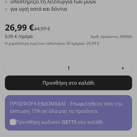
υποστηρίζει τη λειτουργία των μυών
για υγιή οστά και δόντια
26,99 €
44,97 €
0,05 €
/ημέρα
Αριθ. προϊόντος: KM466
Η χαμηλότερη τιμή των τελευταίων 30 ημερών: 26,99 €
-
+
Προσθήκη στο καλάθι
ΠΡΟΣΦΟΡΑ ΕΒΔΟΜΑΔΑΣ - Επωφεληθείτε από την
έκπτωση 15% σε όλα μας τα προϊόντα.
Προσθήκη κωδικού
GET15
στο καλάθι