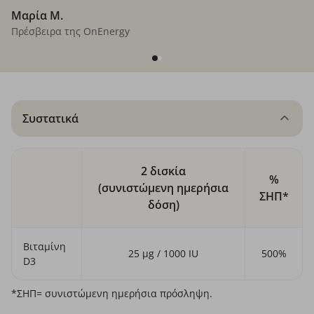
Μαρία M.
Πρέσβειρα της OnEnergy
Συστατικά
2 δισκία
%
(συνιστώμενη ημερήσια
ΣΗΠ*
δόση)
Βιταμίνη
25 µg / 1000 IU
500%
D3
*ΣΗΠ= συνιστώμενη ημερήσια πρόσληψη.