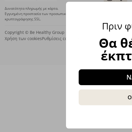
Δυνατότητα πληρωμής με κάρτα.
Εγγυημένη προστασία των προσωπικών σας δεδομένων μέσω
κρυπτογράφησης SSL.
Πριν φ
Copyright © Be Healthy Group d.o.o. 2012 - 2026
Θα θ
Χρήση των cookies
Ρυθμίσεις cookies
Χάρτης ιστότοπου
έκπ
Ν
Ο