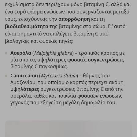
εκχυλίσματα δεν περιέχουν μόνο βιταμίνη C, αλλά και
ένα ευρύ φάσμα ενώσεων που συνεργάζονται μεταξύ
τους, ενισχύοντας την
απορρόφηση
και τη
βιοδιαθεσιμότητα
της βιταμίνης στο σώμα. Γι’ αυτό
είναι σημαντικό να επιλέγετε βιταμίνη C από
βιολογικές και φυσικές πηγές:
Ασερόλα
(
Malpighia glabra
) – τροπικός καρπός με
μία από τις
υψηλότερες φυσικές συγκεντρώσεις
βιταμίνης C παγκοσμίως.
Camu camu
(
Myrciaria dubia
) – θάμνος του
Αμαζονίου, του οποίου ο καρπός περιέχει ακόμη
υψηλότερες
συγκεντρώσεις βιταμίνης C από την
ασερόλα, καθώς και ποικιλία
φυσικών ενώσεων
,
γεγονός που εξηγεί τη μεγάλη δημοφιλία του.