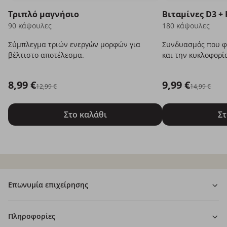
Τριπλό μαγνήσιο
Βιταμίνες D3 + 
90 κάψουλες
180 κάψουλες
Σύμπλεγμα τριών ενεργών μορφών για
Συνδυασμός που φρ
βέλτιστο αποτέλεσμα.
και την κυκλοφορί
8,99 €
9,99 €
12,99 €
14,99 €
Στο καλάθι
Στ
Επωνυμία επιχείρησης
Πληροφορίες