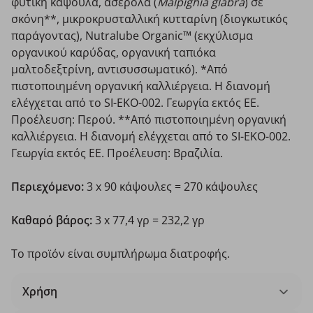
φυτική κάψουλα, ασερόλα (
Malpighia glabra
) σε
σκόνη**, μικροκρυσταλλική κυτταρίνη (διογκωτικός
παράγοντας), Nutralube Organic™ (εκχύλισμα
οργανικού καρύδας, οργανική ταπιόκα
μαλτοδεξτρίνη, αντισυσσωματικό). *Από
πιστοποιημένη οργανική καλλιέργεια. Η διανομή
ελέγχεται από το SI-EKO-002. Γεωργία εκτός ΕΕ.
Προέλευση: Περού. **Από πιστοποιημένη οργανική
καλλιέργεια. Η διανομή ελέγχεται από το SI-EKO-002.
Γεωργία εκτός ΕΕ. Προέλευση: Βραζιλία.
Περιεχόμενο:
3 x 90 κάψουλες = 270 κάψουλες
Καθαρό βάρος:
3 x 77,4 γρ = 232,2 γρ
Το προϊόν είναι συμπλήρωμα διατροφής.
Χρήση