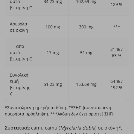
αυτά
34,23 mg
102,69 mg
129 %
βιταμίνη C
Ασερόλα
100 mg
300 mg
***
σε σκόνη
- από
21 % /
αυτό
17 mg
51 mg
63 %
βιταμίνη C
Συνολική
τιμή
64 % /
51,23 mg
153,69 mg
βιταμίνης
192 %
C
*Συνιστώμενη ημερήσια δόση. **
ΣΗΠ (συνιστώμενη
ημερήσια πρόσληψη).
***Ακόμη δεν έχει οριστεί ΣΗΠ.
Συστατικά:
camu camu (
Myrciaria dubia
) σε σκόνη*,