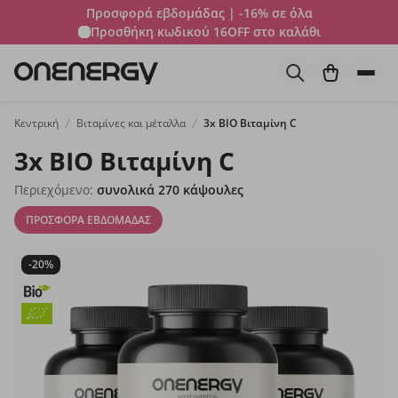
Προσφορά εβδομάδας | -16% σε όλα
Προσθήκη κωδικού
16OFF
στο καλάθι
Κεντρική
Βιταμίνες και μέταλλα
3x BIO Βιταμίνη C
3x BIO Βιταμίνη C
Περιεχόμενο:
συνολικά 270 κάψουλες
ΠΡΟΣΦΟΡΑ ΕΒΔΟΜΑΔΑΣ
-20%