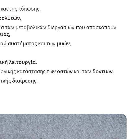
και της κόπωσης,
τρολυτών
,
γία των μεταβολικών διεργασιών που αποσκοπούν
ειας,
κού συστήματος
και των
μυών
,
ική λειτουργία
,
λογικής κατάστασης των
οστών
και των
δοντιών
,
ικής διαίρεσης.