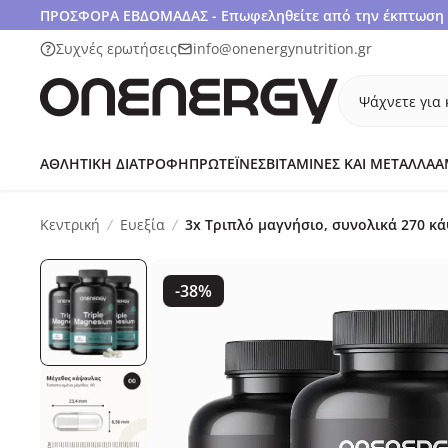
ΠΡΟΣΦΟΡΑ ΕΒΔΟΜΑΔΑΣ - Επωφεληθείτε από την έκπτωση 1
Συχνές ερωτήσεις
info@onenergynutrition.gr
Ψάχνετε για 
ΑΘΛΗΤΙΚΉ ΔΙΑΤΡΟΦΉ
ΠΡΩΤΕΪ́ΝΕΣ
ΒΙΤΑΜΊΝΕΣ ΚΑΙ ΜΈΤΑΛΛΑ
Α
Κεντρική
Ευεξία
3x Τριπλό μαγνήσιο, συνολικά 270 κ
-38%