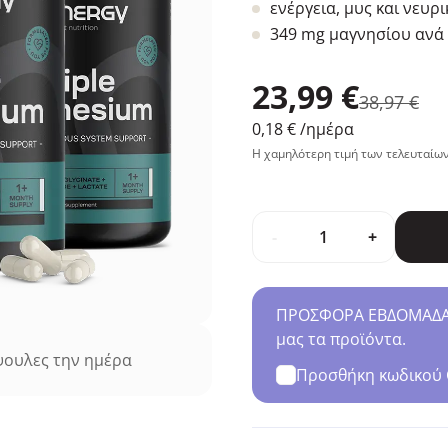
ενέργεια, μυς και νευρ
349 mg μαγνησίου ανά
23,99 €
38,97 €
0,18 €
/ημέρα
Η χαμηλότερη τιμή των τελευταίων
-
+
ΠΡΟΣΦΟΡΑ ΕΒΔΟΜΑΔΑΣ 
μας τα προϊόντα.
ουλες την ημέρα
Προσθήκη κωδικού