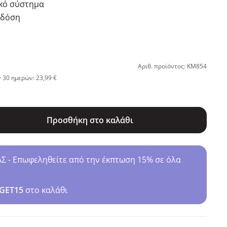
ικό σύστημα
 δόση
Αριθ. προϊόντος: KM854
 30 ημερών: 23,99 €
Προσθήκη στο καλάθι
- Επωφεληθείτε από την έκπτωση 15% σε όλα
GET15
στο καλάθι