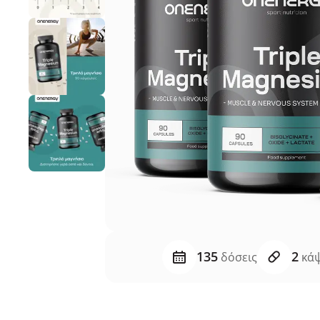
135
2
δόσεις
κάψ