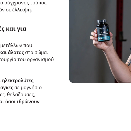
 ο σύγχρονος τρόπος
ύν σε
έλλειψη.
ς και για
 μετάλλων που
και άλατος
στο σώμα.
ιτουργία του οργανισμού
ι ηλεκτρολύτες
,
νάγκες
σε μαγνήσιο
ες, θηλάζουσες,
οι όσοι ιδρώνουν