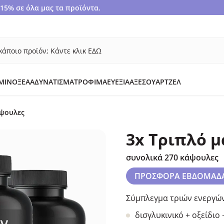
5% σε όλα μας τα προϊόντα.
κάποιο προϊόν; Κάντε κλικ ΕΔΩ
ΜΙΝΟΞΈΑ
ΑΔΥΝΆΤΙΣΜΑ
ΤΡΌΦΙΜΑ
ΕΥΕΞΊΑ
ΑΞΕΣΟΥΆΡ
ΤΖΕΛ
άψουλες
3x Τριπλό 
συνολικά 270 κάψουλες
ΠΡΟΣΦΟΡΑ ΕΒΔΟΜΑΔ
Σύμπλεγμα τριών ενεργών
δισγλυκινικό + οξείδιο 