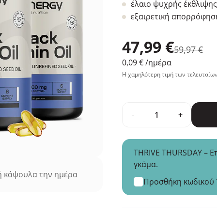
έλαιο ψυχρής έκθλιψης
εξαιρετική απορρόφησ
47,99 €
59,97 €
0,09 €
/ημέρα
Η χαμηλότερη τιμή των τελευταίων
-
+
THRIVE THURSDAY – Επ
γκάμα.
 κάψουλα την ημέρα
Προσθήκη κωδικού