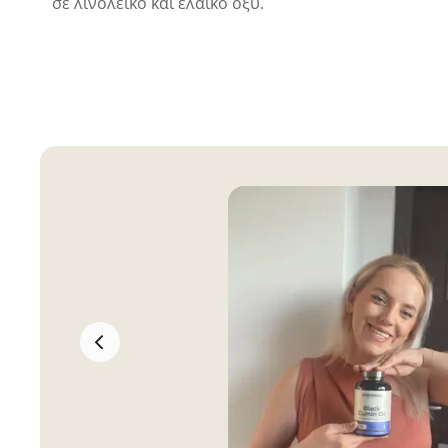
σε λινολεϊκό και ελαϊκό οξύ.