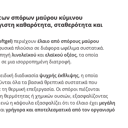
των σπόρων μαύρου κύμινου
γιστη καθαρότητα, σταθερότητα και
ftgel)
περιέχουν
έλαιο από σπόρους μαύρου
 φυσικά πλούσιο σε διάφορα ωφέλιμα συστατικά.
 πηγή
λινολεϊκού
και
ελαϊκού οξέος
, τα οποία
 σε μια ισορροπημένη διατροφή.
 ειδική διαδικασία
ψυχρής έκθλιψης
, η οποία
ύνται όλα τα βασικά θρεπτικά συστατικά που
 τη θερμική επεξεργασία. Οι σπόροι πιέζονται
ση θερμότητας ή χημικών ουσιών, εξασφαλίζοντας
, ενώ η κάψουλα εξασφαλίζει ότι το έλαιο έχει
μεγάλη
ται
γρήγορα και αποτελεσματικά από τον οργανισμό