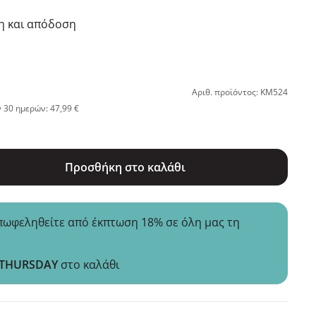
η και απόδοση
Αριθ. προϊόντος: KM524
 30 ημερών: 47,99 €
Προσθήκη στο καλάθι
ωφεληθείτε από έκπτωση 18% σε όλη μας τη
THURSDAY
στο καλάθι