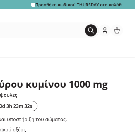
Προσθήκη κωδικού
THURSDAY
στο καλάθι
αύρου κυμίνου 1000 mg
άψουλες
0d 3h 23m 31s
και υποστήριξη του σώματος.
αϊκού οξέος