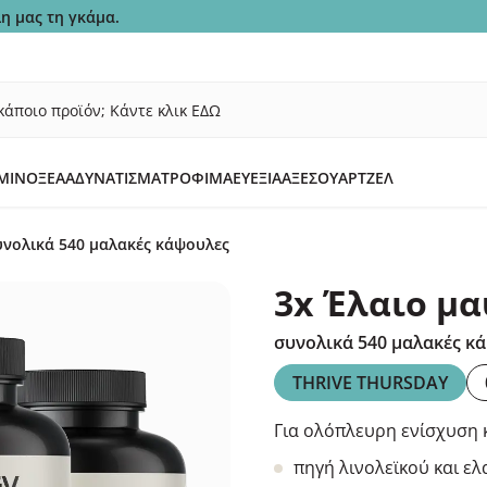
η μας τη γκάμα.
κάποιο προϊόν; Κάντε κλικ ΕΔΩ
ΜΙΝΟΞΈΑ
ΑΔΥΝΆΤΙΣΜΑ
ΤΡΌΦΙΜΑ
ΕΥΕΞΊΑ
ΑΞΕΣΟΥΆΡ
ΤΖΕΛ
υνολικά 540 μαλακές κάψουλες
3x Έλαιο μ
συνολικά 540 μαλακές κ
THRIVE THURSDAY
Για ολόπλευρη ενίσχυση 
πηγή λινολεϊκού και ελ