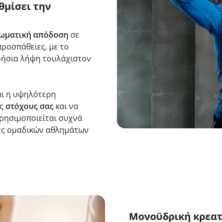
θμίσει την
σωματική απόδοση
σε
προσπάθειες, με το
ερήσια λήψη τουλάχιστον
αι η υψηλότερη
υς
στόχους σας
και να
ρησιμοποιείται συχνά
τες ομαδικών αθλημάτων
Μονοϋδρική κρεατί