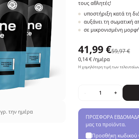
τους αθλητές!
υποστήριξη κατά τη δ
αυξάνει τη σωματική 
σε μικρονισμένη μορφ
41,99 €
59,97 €
0,14 €
/ημέρα
Η χαμηλότερη τιμή των τελευταίων
-
+
γρ. την ημέρα
ΠΡΟΣΦΟΡΑ ΕΒΔΟΜΑΔΑΣ 
μας τα προϊόντα.
Προσθήκη κωδικού