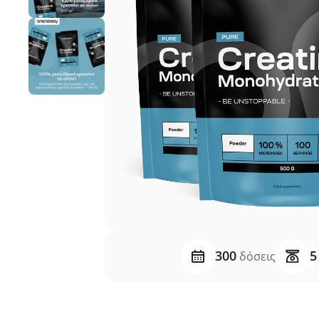
300
5
δόσεις