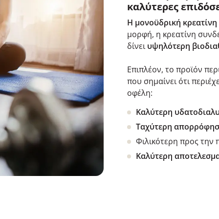
καλύτερες επιδόσε
Η μονοϋδρική
κρεατίνη
μορφή, η κρεατίνη συνδέ
δίνει
υψηλότερη βιοδια
Επιπλέον, το προϊόν περ
που σημαίνει ότι περιέ
οφέλη:
Καλύτερη υδατοδιαλ
Ταχύτερη απορρόφη
Φιλικότερη προς την 
Καλύτερη
αποτελεσμα