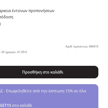
ιάρκεια έντονων προπονήσεων
απόδοση
ή
Αριθ. προϊόντος: KM410
 30 ημερών: 41,99 €
Προσθήκη στο καλάθι
- Επωφεληθείτε από την έκπτωση 15% σε όλα
GET15
στο καλάθι