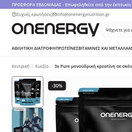
ΠΡΟΣΦΟΡΑ ΕΒΔΟΜΑΔΑΣ - Επωφεληθείτε από την έκπτωση 1
Συχνές ερωτήσεις
info@onenergynutrition.gr
Ψάχνετε για 
ΑΘΛΗΤΙΚΉ ΔΙΑΤΡΟΦΉ
ΠΡΩΤΕΪ́ΝΕΣ
ΒΙΤΑΜΊΝΕΣ ΚΑΙ ΜΈΤΑΛΛΑ
Α
Κεντρική
Ευεξία
3x Pure μονοϋδρική κρεατίνη σε σκόν
-30%