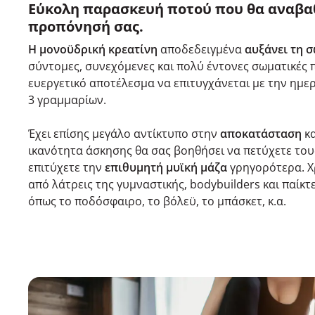
Εύκολη παρασκευή ποτού που θα αναβα
προπόνησή σας.
Η μονοϋδρική κρεατίνη
αποδεδειγμένα
αυξάνει τη 
σύντομες, συνεχόμενες και πολύ έντονες σωματικές 
ευεργετικό αποτέλεσμα να επιτυγχάνεται με την ημ
3 γραμμαρίων.
Έχει επίσης μεγάλο αντίκτυπο στην
αποκατάσταση
κ
ικανότητα άσκησης θα σας βοηθήσει να πετύχετε το
επιτύχετε την
επιθυμητή μυϊκή μάζα
γρηγορότερα. Χ
από λάτρεις της γυμναστικής, bodybuilders και παίκ
όπως το ποδόσφαιρο, το βόλεϋ, το μπάσκετ, κ.α.