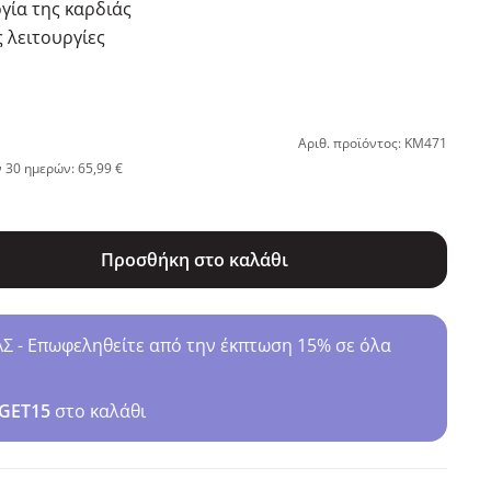
γία της καρδιάς
ς λειτουργίες
Αριθ. προϊόντος: KM471
 30 ημερών: 65,99 €
Προσθήκη στο καλάθι
- Επωφεληθείτε από την έκπτωση 15% σε όλα
GET15
στο καλάθι