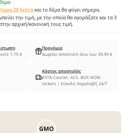
θεμα
8 ώρα 29 λεπτά
και το δέμα θα φύγει σήμερα.
πεύει την τιμή, με την οποία θα αγοράζατε και τα 3
την αρχική/κανονική τους τιμή.
ίστωση)
Προνόμια
νετε 1,75 €
Δωρεάν αποστολή άνω των 39,99 €
Κόστος αποστολής
ΕΛΤΑ Courier, ACS, BOX NOW
lockers | Εύκολη παραλαβή 24/7