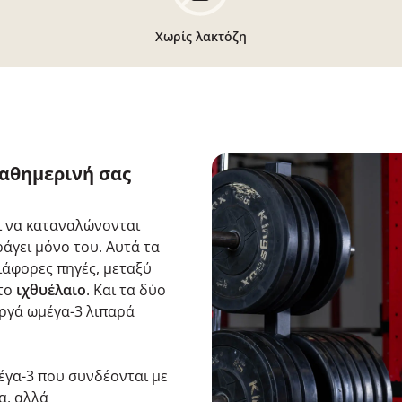
Χωρίς λακτόζη
καθημερινή σας
ι να καταναλώνονται
άγει μόνο του. Αυτά τα
άφορες πηγές, μεταξύ
 το
ιχθυέλαιο
. Και τα δύο
εργά ωμέγα-3 λιπαρά
έγα-3 που συνδέονται με
α, αλλά