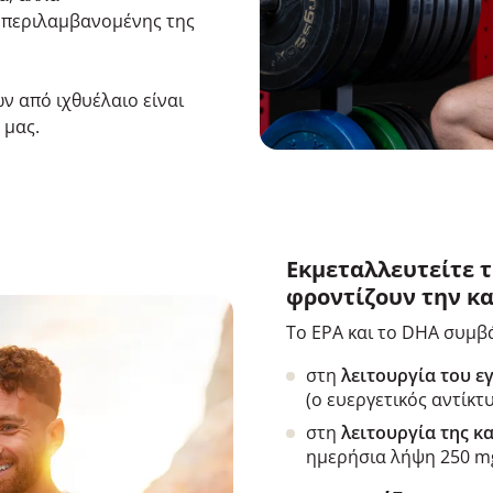
υμπεριλαμβανομένης της
ν από ιχθυέλαιο είναι
 μας.
Εκμεταλλευτείτε τ
φροντίζουν την κα
Το EPA και το DHA συμβ
στη
λειτουργία του ε
(ο ευεργετικός αντίκ
στη
λειτουργία της κ
ημερήσια λήψη 250 mg