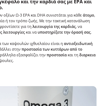
γκέφαλο και την καρδιά σας με EPA και
ο.
ν οξέων Ω-3 EPA και DHA συνιστάται για κάθε
άτομο
,
κία ή τον τρόπο ζωής. Με την τακτική κατανάλωση
φροντίσετε για τη
λειτουργία της καρδιάς
, να
ς λειτουργίες
και να
υποστηρίξετε την όρασή σας
.
α των καψουλών ιχθυελαίου είναι η
αντιοξειδωτική
μβάλλει στην
προστασία των κυττάρων από το
ράλληλα εξασφαλίζει την
προστασία
και τη
διαρκεια
άψουλες.