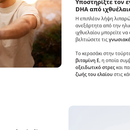
Υποστηρίξτε τον ε
DHA από ιχθυέλαι
Η επιπλέον λήψη λιπαρώ
ανεξάρτητα από την ηλι
ιχθυελαίου μπορείτε να 
βελτιώσετε τις
γνωσιακέ
Το κερασάκι στην τούρτ
βιταμίνη Ε
, η οποία συ
οξειδωτικό στρες
και πα
ζωής του ελαίου
στις κ