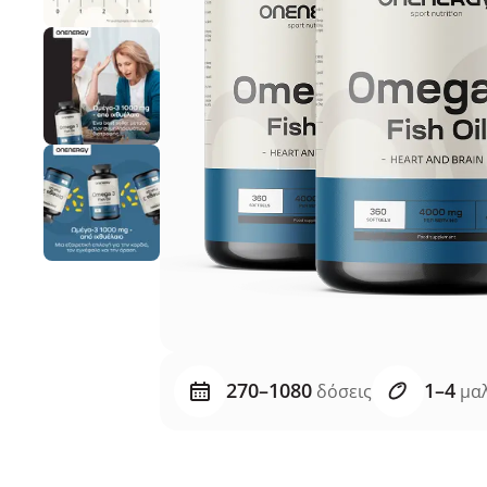
270–1080
1–4
δόσεις
μαλ