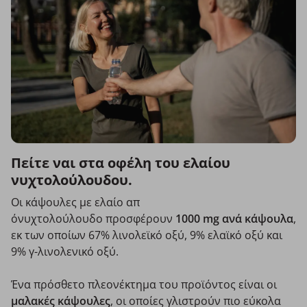
Πείτε ναι στα οφέλη του ελαίου
νυχτολούλουδου.
Οι κάψουλες με ελαίο απ
όνυχτολούλουδο προσφέρουν
1000 mg ανά κάψουλα
,
εκ των οποίων 67% λινολεϊκό οξύ, 9% ελαϊκό οξύ και
9% γ-λινολενικό οξύ.
Ένα πρόσθετο πλεονέκτημα του προϊόντος είναι οι
μαλακές κάψουλες
, οι οποίες γλιστρούν πιο εύκολα