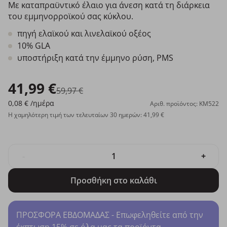
Με καταπραϋντικό έλαιο για άνεση κατά τη διάρκεια
του εμμηνορροϊκού σας κύκλου.
πηγή ελαϊκού και λινελαϊκού οξέος
10% GLA
υποστήριξη κατά την έμμηνο ρύση, PMS
41,99 €
59,97 €
0,08 €
/ημέρα
Αριθ. προϊόντος: KM522
Η χαμηλότερη τιμή των τελευταίων 30 ημερών: 41,99 €
-
+
Προσθήκη στο καλάθι
ΠΡΟΣΦΟΡΑ ΕΒΔΟΜΑΔΑΣ - Επωφεληθείτε από την
έκπτωση 15% σε όλα μας τα προϊόντα.