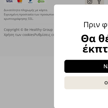
Δυνατότητα πληρωμής με κάρτα.
Εγγυημένη προστασία των προσωπικών σας δεδομένων μέσω
κρυπτογράφησης SSL.
Πριν φ
Copyright © Be Healthy Group d.o.o. 2012 - 2026
Θα θ
Χρήση των cookies
Ρυθμίσεις cookies
Χάρτης ιστότοπου
έκπ
Ν
Ο