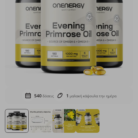
540
1
δόσεις
μαλακή κάψουλα την ημέρα