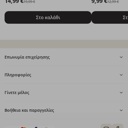
14,99 €
9,99 €
19,99 €
12,99 €
Στο καλάθι
Στ
Επωνυμία επιχείρησης
Πληροφορίες
Γίνετε μέλος
Βοήθεια και παραγγελίες