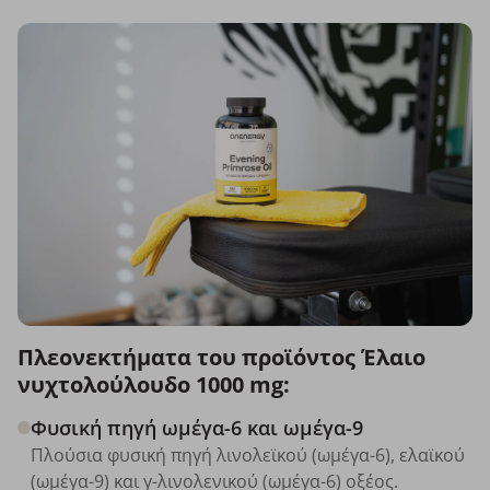
Πλεονεκτήματα του προϊόντος Έλαιο
νυχτολούλουδο 1000 mg:
Φυσική πηγή ωμέγα-6 και ωμέγα-9
Πλούσια φυσική πηγή λινολεϊκού (ωμέγα-6), ελαϊκού
(ωμέγα-9) και γ-λινολενικού (ωμέγα-6) οξέος.