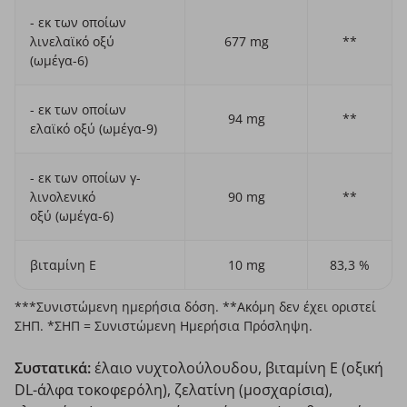
- εκ των οποίων
λινελαϊκό οξύ
677 mg
**
(ωμέγα-6)
- εκ των οποίων
94 mg
**
ελαϊκό οξύ (ωμέγα-9)
- εκ των οποίων γ-
λινολενικό
90 mg
**
οξύ (ωμέγα-6)
βιταμίνη E
10 mg
83,3 %
***Συνιστώμενη ημερήσια δόση. **Ακόμη δεν έχει οριστεί
ΣΗΠ. *ΣΗΠ = Συνιστώμενη Ημερήσια Πρόσληψη.
Συστατικά:
έλαιο νυχτολούλουδου, βιταμίνη E (οξική
DL-άλφα τοκοφερόλη), ζελατίνη (μοσχαρίσια),