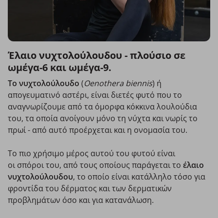
Έλαιο νυχτολούλουδου - πλούσιο σε
ωμέγα-6 και ωμέγα-9.
Το νυχτολούλουδο
(
Oenothera biennis
) ή
απογευματινό αστέρι, είναι διετές φυτό που το
αναγνωρίζουμε από τα όμορφα κόκκινα λουλούδια
του, τα οποία ανοίγουν μόνο τη νύχτα και νωρίς το
πρωί - από αυτό προέρχεται και η ονομασία του.
Το πιο χρήσιμο μέρος αυτού του φυτού είναι
οι σπόροι του, από τους οποίους παράγεται το
έλαιο
νυχτολούλουδου
, το οποίο είναι κατάλληλο τόσο για
φροντίδα του δέρματος και των δερματικών
προβλημάτων όσο και για κατανάλωση.