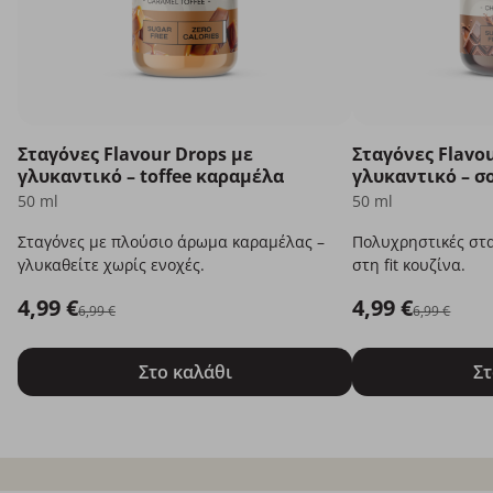
Σταγόνες Flavour Drops με
Σταγόνες Flavou
γλυκαντικό – toffee καραμέλα
γλυκαντικό – σ
50 ml
50 ml
Σταγόνες με πλούσιο άρωμα καραμέλας –
Πολυχρηστικές στα
γλυκαθείτε χωρίς ενοχές.
στη fit κουζίνα.
4,99 €
4,99 €
6,99 €
6,99 €
Στο καλάθι
Στ