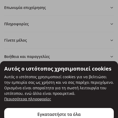
Επωνυμία επιχείρησης
Πληροφορίες
Γίνετε μέλος
Βοήθεια και παραγγελίες
Αυτός ο ιστότοπος χρησιμοποιεί cookies
Αυτός ο ιστότοπος χρησιμοποιεί cookies για να βελτιώσει
την εμπειρία σας ως χρήστη και να σας παρέχει περιεχόμενο.
Δυνατότητα πληρωμής με κάρτα.
Ορισμένα είναι απαραίτητα για τη σωστή λειτουργία του
Εγγυημένη προστασία των προσωπικών σας δεδομένων μέσω
ιστότοπου, ενώ άλλα είναι προαιρετικά.
κρυπτογράφησης SSL.
Περισσότερα πληροφορίες
Copyright © Be Healthy Group d.o.o. 2012 - 2026
Χρήση των cookies
Ρυθμίσεις cookies
Χάρτης ιστότοπου
Εγκαταστήστε τα όλα