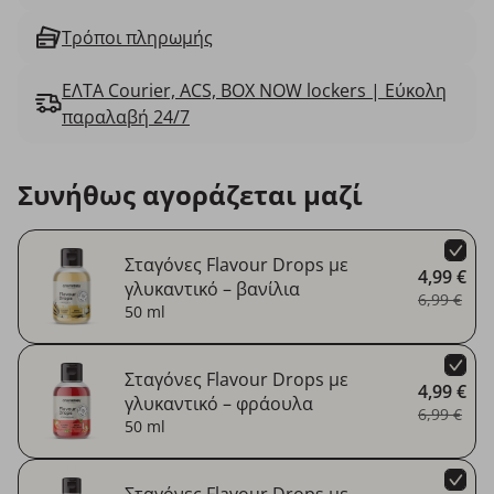
Τρόποι πληρωμής
ΕΛΤΑ Courier, ACS, BOX NOW lockers | Εύκολη
παραλαβή 24/7
Συνήθως αγοράζεται μαζί
Σταγόνες Flavour Drops με
4,99 €
γλυκαντικό – βανίλια
6,99 €
50 ml
Σταγόνες Flavour Drops με
4,99 €
γλυκαντικό – φράουλα
6,99 €
50 ml
Σταγόνες Flavour Drops με