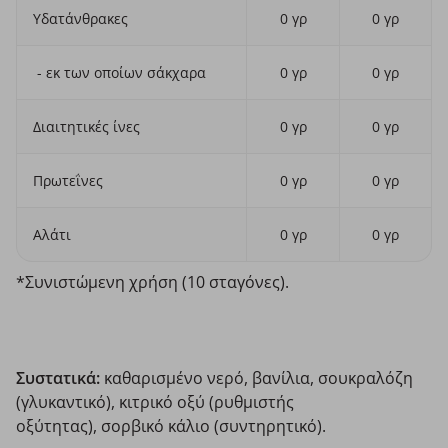
Υδατάνθρακες
0 γρ
0 γρ
- εκ των οποίων σάκχαρα
0 γρ
0 γρ
Διαιτητικές ίνες
0 γρ
0 γρ
Πρωτεΐνες
0 γρ
0 γρ
Αλάτι
0 γρ
0 γρ
*Συνιστώμενη χρήση (10 σταγόνες).
Συστατικά:
καθαρισμένο νερό, βανίλια, σουκραλόζη
(γλυκαντικό), κιτρικό οξύ (ρυθμιστής
οξύτητας), σορβικό κάλιο (συντηρητικό).