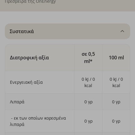
Πρέσβειρα της OnEnergy
Συστατικά
σε 0,5
Διατροφική αξία
100 ml
ml*
0 kJ / 0
0 kJ / 0
Ενεργειακή αξία
kcal
kcal
Λιπαρά
0 γρ
0 γρ
- εκ των οποίων κορεσμένα
0 γρ
0 γρ
λιπαρά