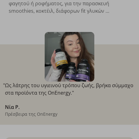
φαγητού ή ροφήματος, για την παρασκευή
smoothies, κοκτέιλ, διάφορων fit γλυκών …
"Ως λάτρης του υγιεινού τρόπου ζωής, βρήκα σύμμαχο
στα προϊόντα της OnEnergy."
Νία P.
Πρέσβειρα της OnEnergy