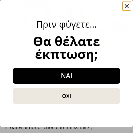
Πριν φύγετε…
Θα θέλατε
έκπτωση;
Αναβαθμίστε τα αγαπημένα σας φαγητά
και ροφήματα με λίγες μόνο σταγόνες.
Με το
άρωμα σοκολάτας
μπορείτε εύκολα να
ΝΑΙ
εμπλουτίσετε τα αγαπημένα σας φαγητά και
ροφήματα, προσθέτοντας μια γλυκιά νότα και
απολαυστική γεύση. Σας ετοιμάσαμε μερικές ιδέες για
ΟΧΙ
fit γεύματα και ροφήματα, στα οποία οι
σταγόνες
Flavour
θα εμπλουτίσουν υπέροχα τη γεύση:
πρωτεϊνικά pancakes με σοκολάτα,
oat & almond “chocolate milkshake”,