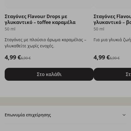
Σταγόνες Flavour Drops με
Σταγόνες Flavo
γλυκαντικό – toffee καραμέλα
γλυκαντικό – β
50 ml
50 ml
Σταγόνες με πλούσιο άρωμα καραμέλας –
Για μια γλυκιά ζωή
γλυκαθείτε χωρίς ενοχές.
4,99 €
4,99 €
6,99 €
6,99 €
Στο καλάθι
Στ
Επωνυμία επιχείρησης