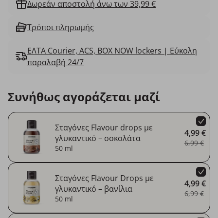
Δωρεάν αποστολή άνω των 39,99 €
Τρόποι πληρωμής
ΕΛΤΑ Courier, ACS, BOX NOW lockers | Εύκολη
παραλαβή 24/7
Συνήθως αγοράζεται μαζί
Σταγόνες Flavour drops με
4,99 €
γλυκαντικό – σοκολάτα
6,99 €
50 ml
Σταγόνες Flavour Drops με
4,99 €
γλυκαντικό – βανίλια
6,99 €
50 ml