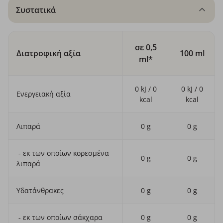
Συστατικά
σε 0,5
Διατροφική αξία
100 ml
ml*
0 kJ / 0
0 kJ / 0
Ενεργειακή αξία
kcal
kcal
Λιπαρά
0 g
0 g
- εκ των οποίων κορεσμένα
0 g
0 g
λιπαρά
Υδατάνθρακες
0 g
0 g
- εκ των οποίων σάκχαρα
0 g
0 g