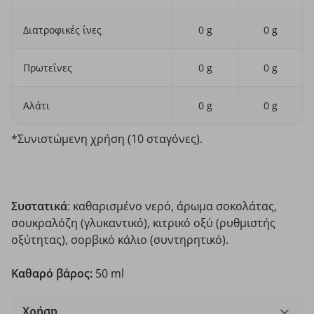
Διατροφικές ίνες
0 g
0 g
Πρωτεΐνες
0 g
0 g
Αλάτι
0 g
0 g
*Συνιστώμενη χρήση (10 σταγόνες).
Συστατικά
: καθαρισμένο νερό, άρωμα σοκολάτας,
σουκραλόζη (γλυκαντικό), κιτρικό οξύ (ρυθμιστής
οξύτητας), σορβικό κάλιο (συντηρητικό).
Καθαρό βάρος:
50 ml
Χρήση