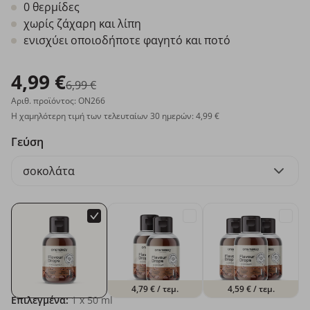
0 θερμίδες
χωρίς ζάχαρη και λίπη
ενισχύει οποιοδήποτε φαγητό και ποτό
4,99 €
6,99 €
Αριθ. προϊόντος: ON266
Η χαμηλότερη τιμή των τελευταίων 30 ημερών: 4,99 €
Γεύση
σοκολάτα
4,79 €
/ τεμ.
4,59 €
/ τεμ.
Επιλεγμένα:
1
x 50 ml