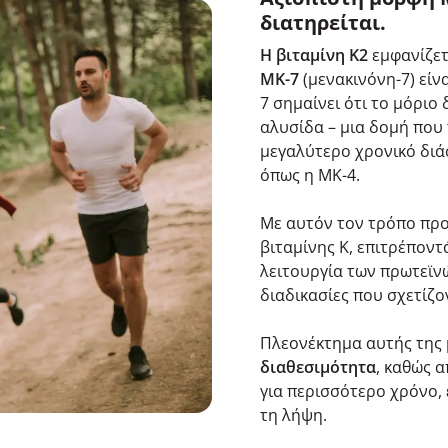
διατηρείται.
Η βιταμίνη K2
εμφανίζετ
MK-7
(μενακινόνη-7) είν
7 σημαίνει ότι το μόριο
αλυσίδα – μια δομή που 
μεγαλύτερο χρονικό διά
όπως η MK-4.
Με αυτόν τον τρόπο προ
βιταμίνης K, επιτρέποντ
λειτουργία των πρωτεϊνώ
διαδικασίες που σχετίζον
Πλεονέκτημα αυτής της 
διαθεσιμότητα
, καθώς 
για περισσότερο χρόνο,
τη λήψη.