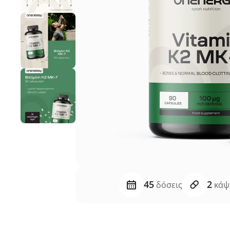
45
2
δόσεις
κάψ