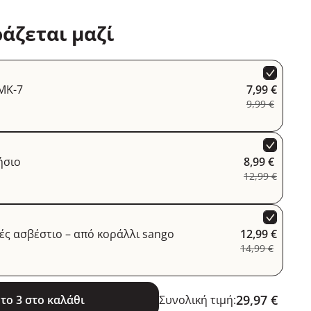
άζεται μαζί
MK-7
7,99 €
9,99 €
ήσιο
8,99 €
12,99 €
ές ασβέστιο – από κοράλλι sango
12,99 €
14,99 €
29,97 €
το 3 στο καλάθι
Συνολική τιμή: