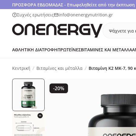
ΠΡΟΣΦΟΡΑ ΕΒΔΟΜΑΔΑΣ - Επωφεληθείτε από την έκπτωση 1
Συχνές ερωτήσεις
info@onenergynutrition.gr
Ψάχνετε για 
ΑΘΛΗΤΙΚΉ ΔΙΑΤΡΟΦΉ
ΠΡΩΤΕΪ́ΝΕΣ
ΒΙΤΑΜΊΝΕΣ ΚΑΙ ΜΈΤΑΛΛΑ
Α
Κεντρική
Βιταμίνες και μέταλλα
Βιταμίνη K2 MK-7, 90
-20%