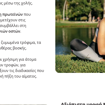
ως μέσω της χολής.
η πρωτεϊνών
που
μμετέχουν στις
 συμβάλλει στη
γιών οστών
.
α ζυμωμένα τρόφιμα, τα
υθέρας βοσκής.
ι χρήσιμη για άτομα
ν τροφών, για
ξουν τις διαδικασίες που
κή πήξη του αίματος.
Αξιόπιστη μορφή 