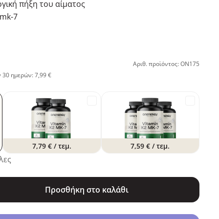
γική πήξη του αίματος
 mk-7
Αριθ. προϊόντος: ON175
 30 ημερών: 7,99 €
7,79 €
/ τεμ.
7,59 €
/ τεμ.
λες
Προσθήκη στο καλάθι